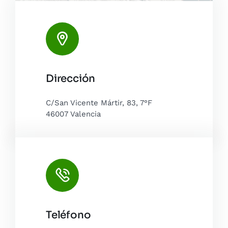
Leaflet
|
Map tiles by
CARTO
, under
CC BY 3.0
. Data by
Dirección
OpenStreetMap
, under ODbL.
C/San Vicente Mártir, 83, 7°F
46007 Valencia
Teléfono